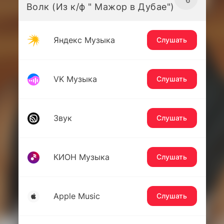
Волк (Из к/ф " Мажор в Дубае")
Яндекс Музыка
Слушать
VK Музыка
Слушать
Звук
Слушать
КИОН Музыка
Слушать
Apple Music
Слушать